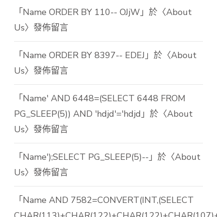
「
Name ORDER BY 110-- OJjW
」於〈
About
Us
〉發佈留言
「
Name ORDER BY 8397-- EDEJ
」於〈
About
Us
〉發佈留言
「
Name' AND 6448=(SELECT 6448 FROM
PG_SLEEP(5)) AND 'hdjd'='hdjd
」於〈
About
Us
〉發佈留言
「
Name');SELECT PG_SLEEP(5)--
」於〈
About
Us
〉發佈留言
「
Name AND 7582=CONVERT(INT,(SELECT
CHAR(113)+CHAR(122)+CHAR(122)+CHAR(107)