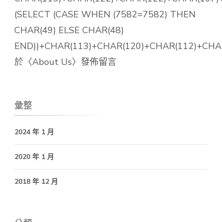
(SELECT (CASE WHEN (7582=7582) THEN
CHAR(49) ELSE CHAR(48)
END))+CHAR(113)+CHAR(120)+CHAR(112)+CHAR
於〈
About Us
〉發佈留言
彙整
2024 年 1 月
2020 年 1 月
2018 年 12 月