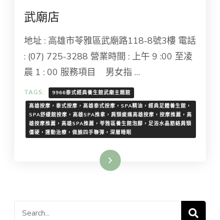
武廟店
地址 : 高雄市苓雅區武廟路118-8號3樓 電話
: (07) 725-3288 營業時間 : 上午 9 :00 至凌
晨 1 : 00 服務項目 男女指 …
TAGS:
9966泰式經典養生館武廟主題館
高雄按摩，泰式按摩，高雄泰式按摩，SPA精油，經典足體養生館，
SPA舒緩館按摩，高雄SPA推拿，肩頸痠痛高雄按摩，按摩推薦，高
雄按摩推薦，高雄SPA推薦，苓雅區養生館泡腳，足浴水晶筋絡肩頸
僵硬，運動治療，做臉四手聯彈，深層睡眠
Read More
Search