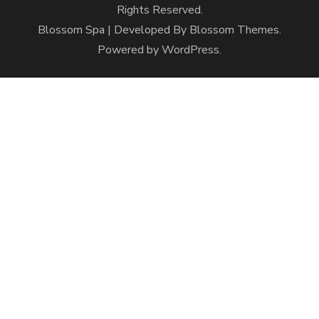
Rights Reserved.
Blossom Spa | Developed By
Blossom Themes
.
Powered by
WordPress
.