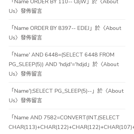
「
Name ORDER BY 110-- OJjW
」於〈
About
Us
〉發佈留言
「
Name ORDER BY 8397-- EDEJ
」於〈
About
Us
〉發佈留言
「
Name' AND 6448=(SELECT 6448 FROM
PG_SLEEP(5)) AND 'hdjd'='hdjd
」於〈
About
Us
〉發佈留言
「
Name');SELECT PG_SLEEP(5)--
」於〈
About
Us
〉發佈留言
「
Name AND 7582=CONVERT(INT,(SELECT
CHAR(113)+CHAR(122)+CHAR(122)+CHAR(107)