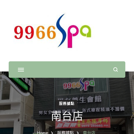
9966 SPA 經典足體養
9966 SPA 經典足體養生館，高雄泰式按摩，高雄指油
壓，腳底按摩，高雄指壓推拿，高雄spa，正統泰式按
生館
摩，泰式純按摩，純指油壓，高雄泡腳養生館，按摩養生
館.
服務據點
南台店
Home
服務據點
南台店