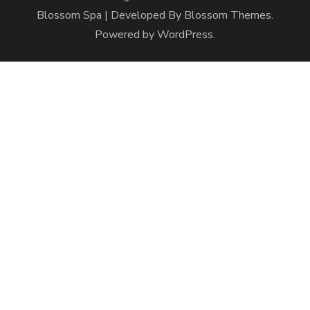
Blossom Spa | Developed By
Blossom Themes
.
Powered by
WordPress
.